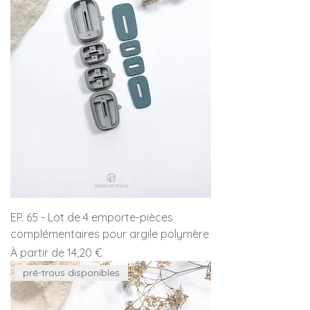
EP. 65 - Lot de 4 emporte-pièces
complémentaires pour argile polymère
Prix promotionnel
À partir de
14,20 €
pré-trous disponibles