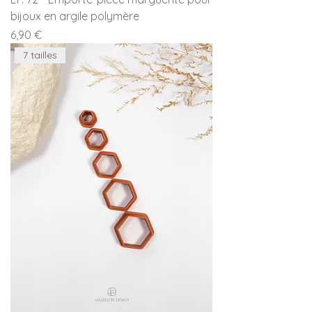
bijoux en argile polymère
Prix
6,90 €
7 tailles