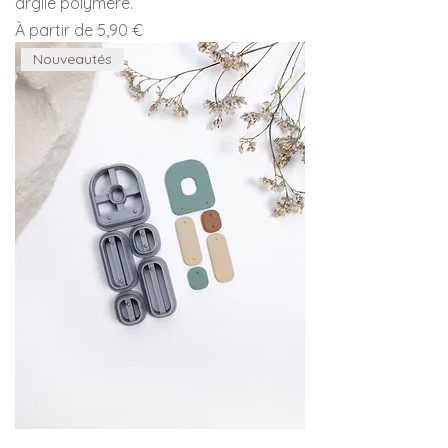
argile polymère.
Prix promotionnel
À partir de
5,90 €
Nouveautés