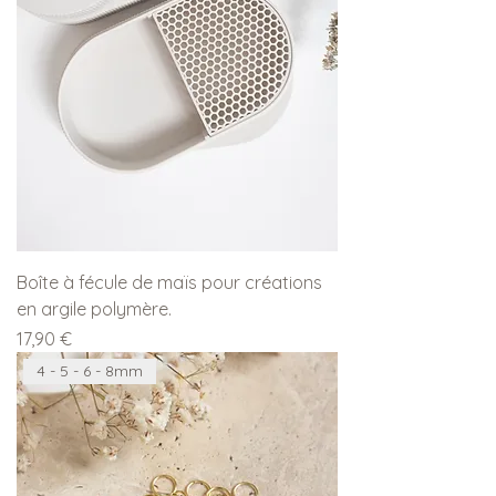
Boîte à fécule de maïs pour créations
en argile polymère.
Prix
17,90 €
4 - 5 - 6 - 8mm