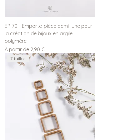
EP. 70 - Emporte-pièce demi-lune pour
la création de bijoux en argile
polymère
Prix promotionnel
À partir de
2,90 €
7 tailles