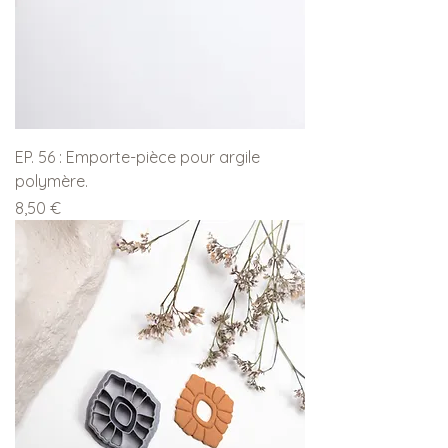
EP. 56 : Emporte-pièce pour argile
polymère.
Prix
8,50 €