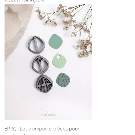
À partir de
10,20 €
EP. 62 : Lot d'emporte-pièces pour