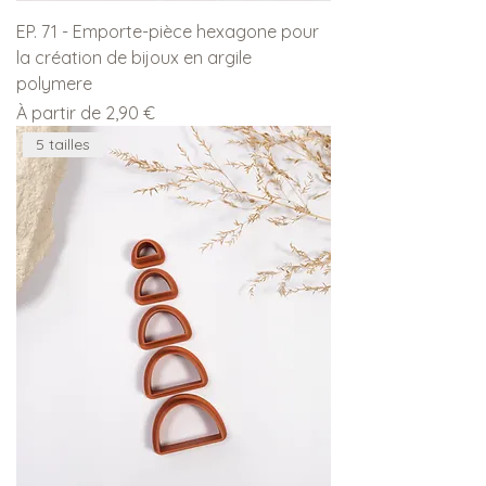
EP. 71 - Emporte-pièce hexagone pour
la création de bijoux en argile
polymere
Prix promotionnel
À partir de
2,90 €
5 tailles