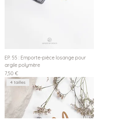
EP. 55 : Emporte-pièce losange pour
argile polymère
Prix
7,50 €
4 tailles