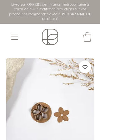
OFFERTE
Livraison
en France métropolitaine
à
partir de 50€ • Profitez de réductions sur vos
PROGRAMME DE
prochaines commandes avec le
FIDÉLITÉ