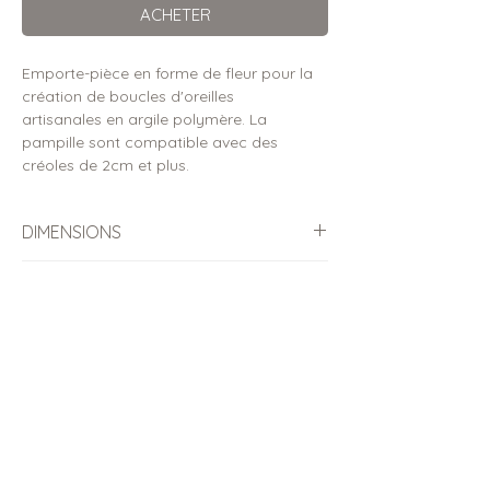
ACHETER
Emporte-pièce en forme de fleur pour la
création de boucles d'oreilles
artisanales en argile polymère. La
pampille sont compatible avec des
créoles de 2cm et plus.
DIMENSIONS
Dimensions de la pièce découpée
DÉTAILS
Diamètre externe : ⌀ 2.5cm
Emporte-pièces conçus pour l’argile
CONSEILS D'UTILISATION &
polymère
ENTRETIEN
Diamètre trou : ⌀ 0.5cm
Découpe nette et précise pour faciliter
Pour une découpe optimale avec cet
FABRICATION & ENVOI
les étapes de finition
emporte-pièce, voici quelques conseils
issus de mon expérience de créatrice :
Compatibles avec toutes les marques
Toutes les commandes d'emporte-