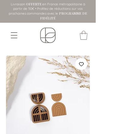
OFFERTE
Livraison
en France métropolitaine
à
partir de 50€ • Profitez de réductions sur vos
PROGRAMME DE
prochaines commandes avec le
FIDÉLITÉ