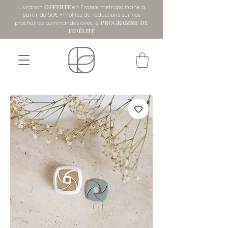
OFFERTE
Livraison
en France métropolitaine
à
partir de 50€ • Profitez de réductions sur vos
PROGRAMME DE
prochaines commandes avec le
FIDÉLITÉ