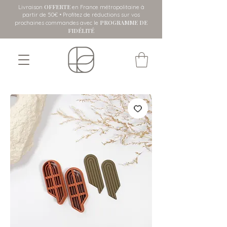
OFFERTE
Livraison
en France métropolitaine
à
partir de 50€ • Profitez de réductions sur vos
PROGRAMME DE
prochaines commandes avec le
FIDÉLITÉ