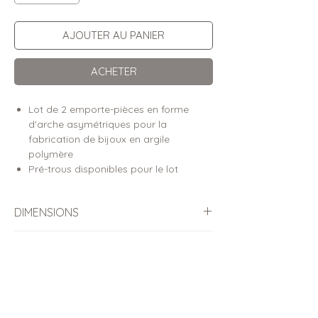
AJOUTER AU PANIER
ACHETER
Lot de 2 emporte-pièces en forme
d'arche asymétriques pour la
fabrication de bijoux en argile
polymère
Pré-trous disponibles pour le lot
DIMENSIONS
Dimensions des pièces découpées
OPTION AVEC PRÉ-TROUS
(hauteur x largeur)
La version “avec pré-trous” comporte
DÉTAILS
5.7cm (h*) x 1.9cm (l*)
des repères intégrés aux emporte-
pièces, permettant de marquer la pâte