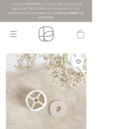
OFFERTE
Livraison
en France métropolitaine
à
partir de 50€ • Profitez de réductions sur vos
PROGRAMME DE
prochaines commandes avec le
FIDÉLITÉ