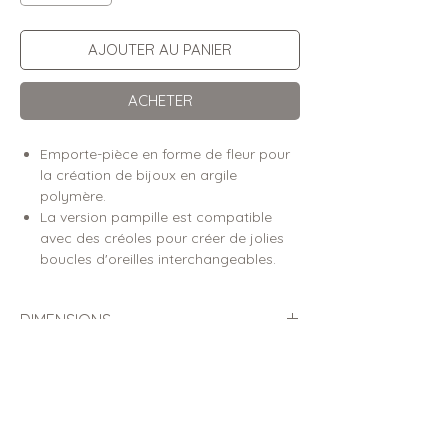
AJOUTER AU PANIER
ACHETER
Emporte-pièce en forme de fleur pour
la création de bijoux en argile
polymère.
La version pampille est compatible
avec des créoles pour créer de jolies
boucles d'oreilles interchangeables.
DIMENSIONS
Dimensions de la pièce découpée (⌀
DÉTAILS
en centimètres)
Emporte-pièces conçus pour la
FABRICATION & ENVOI
Grand modèle :
découpe de l’argile polymère