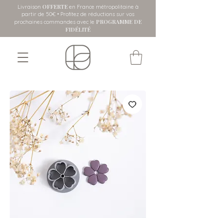
OFFERTE
Livraison
en France métropolitaine
à
partir de 50€ • Profitez de réductions sur vos
PROGRAMME DE
prochaines commandes avec le
FIDÉLITÉ