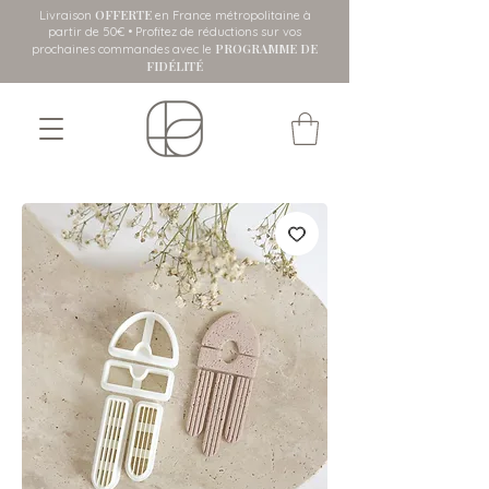
OFFERTE
Livraison
en France métropolitaine
à
partir de 50€ • Profitez de réductions sur vos
PROGRAMME DE
prochaines commandes avec le
FIDÉLITÉ