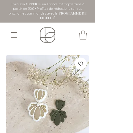
OFFERTE
Livraison
en France métropolitaine
à
partir de 50€ • Profitez de réductions sur vos
PROGRAMME DE
prochaines commandes avec le
FIDÉLITÉ