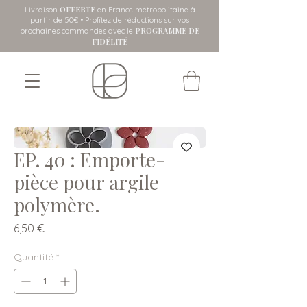
OFFERTE
Livraison
en France métropolitaine
à
partir de 50€ • Profitez de réductions sur vos
PROGRAMME DE
prochaines commandes avec le
FIDÉLITÉ
EP. 40 : Emporte-
pièce pour argile
polymère.
Prix
6,50 €
Quantité
*