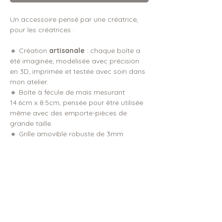
Un accessoire pensé par une créatrice,
pour les créatrices :
🔸 Création
artisanale
: chaque boîte a
été imaginée, modélisée avec précision
en 3D, imprimée et testée avec soin dans
mon atelier.
🔸 Boîte à fécule de maïs mesurant
14.6cm x 8.5cm, pensée pour être utilisée
même avec des emporte-pièces de
grande taille.
🔸 Grille amovible robuste de 3mm
d'épaisseur résistante aux chocs.
🔸 Lavable à l’eau froide ou tiède (
ne pas
passer au lave-vaisselle
).
DIMENSIONS & DÉTAILS
FABRICATION & ENVOI