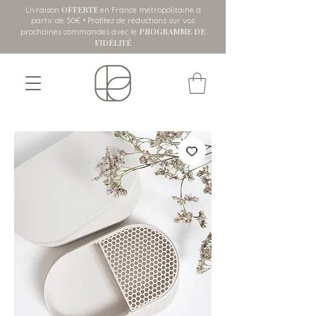
OFFERTE
Livraison
en France métropolitaine
à
partir de 50€ • Profitez de réductions sur vos
PROGRAMME DE
prochaines commandes avec le
FIDÉLITÉ