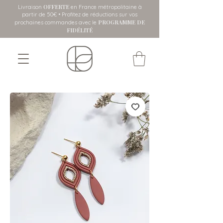
OFFERTE
Livraison
en France métropolitaine
à
partir de 50€ • Profitez de réductions sur vos
PROGRAMME DE
prochaines commandes avec le
FIDÉLITÉ