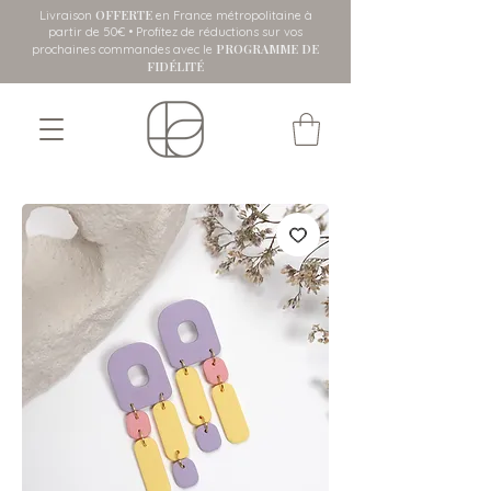
OFFERTE
Livraison
en France métropolitaine
à
partir de 50€ • Profitez de réductions sur vos
PROGRAMME DE
prochaines commandes avec le
FIDÉLITÉ