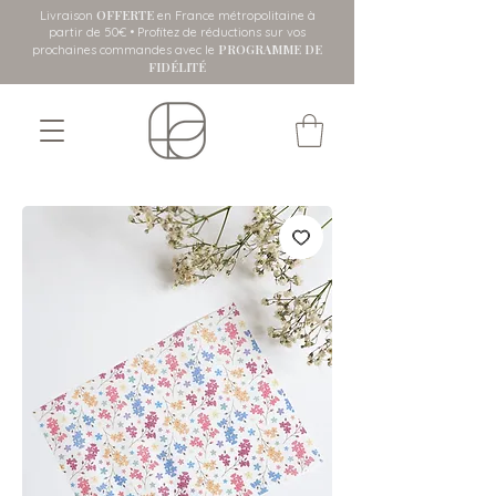
OFFERTE
Livraison
en France métropolitaine
à
partir de 50€ • Profitez de réductions sur vos
PROGRAMME DE
prochaines commandes avec le
FIDÉLITÉ