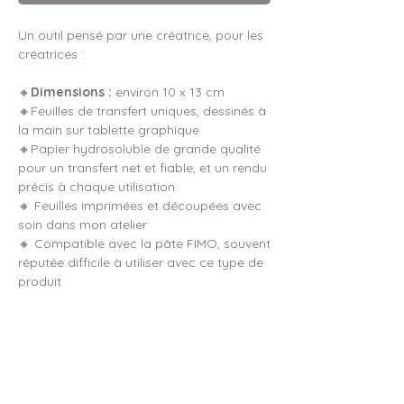
Un outil pensé par une créatrice, pour les
créatrices :
🔸
Dimensions :
environ 10 x 13 cm
🔸Feuilles de transfert uniques, dessinés à
la main sur tablette graphique
🔸Papier hydrosoluble de grande qualité
pour un transfert net et fiable, et un rendu
précis à chaque utilisation.
🔸 Feuilles imprimées et découpées avec
soin dans mon atelier
🔸 Compatible avec la pâte FIMO, souvent
réputée difficile à utiliser avec ce type de
produit
DIMENSIONS & DÉTAILS
FABRICATION & ENVOI
Dimensions de la feuille : environ 10 x