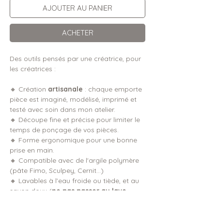
AJOUTER AU PANIER
ACHETER
Des outils pensés par une créatrice, pour
les créatrices :
🔸 Création
artisanale
: chaque emporte
pièce est imaginé, modélisé, imprimé et
testé avec soin dans mon atelier.
🔸 Découpe fine et précise pour limiter le
temps de ponçage de vos pièces.
🔸 Forme ergonomique pour une bonne
prise en main.
🔸 Compatible avec de l'argile polymère
(pâte Fimo, Sculpey, Cernit...)
🔸 Lavables à l’eau froide ou tiède, et au
savon doux (
ne pas passer au lave-
vaisselle
).