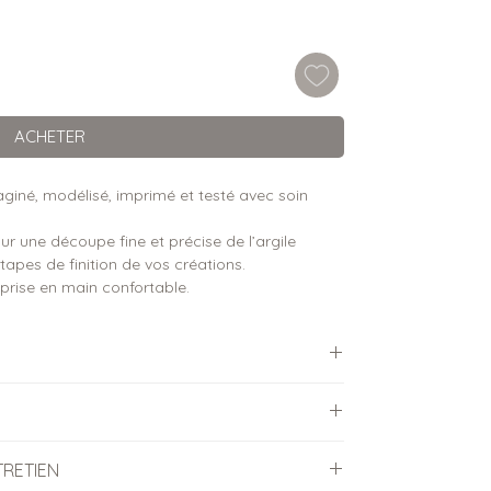
ACHETER
iné, modélisé, imprimé et testé avec soin
r une découpe fine et précise de l’argile
étapes de finition de vos créations.
rise en main confortable.
ées (hauteur x largeur)
’argile polymère
TRETIEN