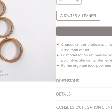
AJOUTER AU PANIER
Chaque emporte-pièce est imag
dans mon atelier.
La modélisation est pensée pou
polymère, afin de faciliter les 
Forme ergonomique pour une p
DIMENSIONS
Dimensions des pièces découp
DÉTAILS
Taille 1 : ⌀ 0.5cm
Emporte-pièces conçus pour l
CONSEILS D'UTILISATION & EN