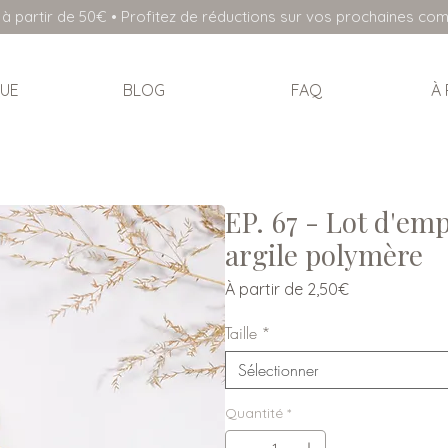
à partir de 50€ • Profitez de réductions sur vos prochaines c
UE
BLOG
FAQ
À
EP. 67 - Lot d'em
argile polymère
Prix
À partir de
2,50€
promotionnel
Taille
*
Sélectionner
Quantité
*