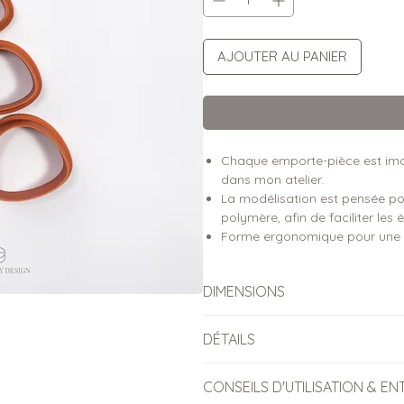
AJOUTER AU PANIER
Chaque emporte-pièce est imag
dans mon atelier.
La modélisation est pensée pou
polymère, afin de faciliter les 
Forme ergonomique pour une p
DIMENSIONS
Dimensions des pièces découp
DÉTAILS
Taille 1 : 0,9 cm × 1 cm
Emporte-pièces conçus pour l
CONSEILS D'UTILISATION & EN