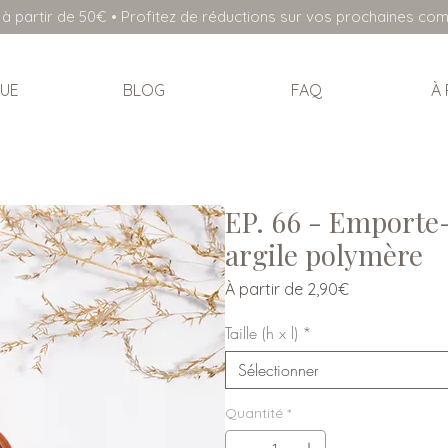
à partir de 50€ • Profitez de réductions sur vos prochaines c
UE
BLOG
FAQ
À
EP. 66 - Emporte
argile polymère
Prix
À partir de
2,90€
promotionnel
Taille (h x l)
*
Sélectionner
Quantité
*