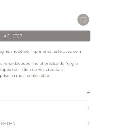
ACHETER
iné, modélisé, imprimé et testé avec soin
r une découpe fine et précise de l’argile
étapes de finition de vos créations.
rise en main confortable.
ées (hauteur x largeur)
’argile polymère
TRETIEN