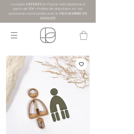
OFFERTE
Livraison
en France métropolitaine
à
partir de 50€ • Profitez de réductions sur vos
PROGRAMME DE
prochaines commandes avec le
FIDÉLITÉ