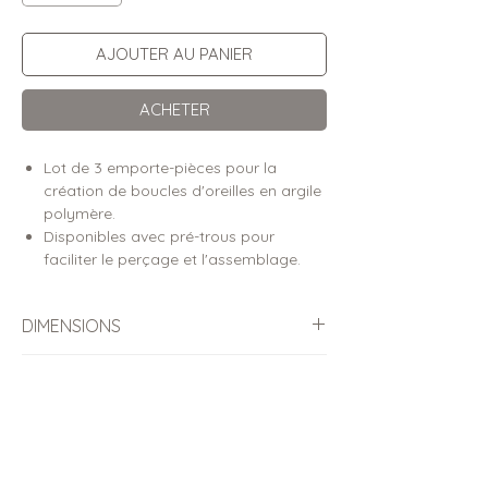
AJOUTER AU PANIER
ACHETER
Lot de 3 emporte-pièces pour la
création de boucles d'oreilles en argile
polymère.
Disponibles avec pré-trous pour
faciliter le perçage et l'assemblage.
DIMENSIONS
Dimensions des pièces découpées
DÉTAILS
(hauteur x largeur)
Emporte-pièces conçus pour l’argile
CONSEILS D'UTILISATION &
Partie haute : 1.7cm (⌀)
polymère
ENTRETIEN