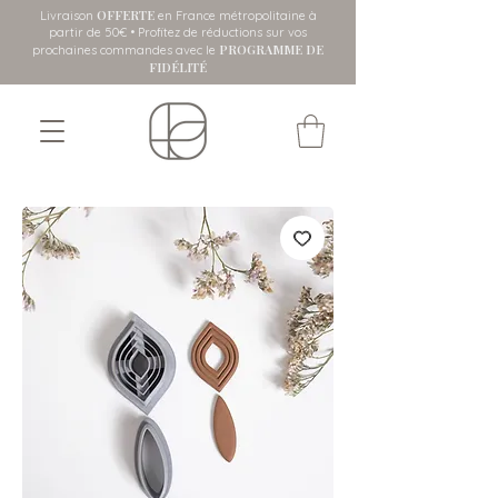
OFFERTE
Livraison
en France métropolitaine
à
partir de 50€ • Profitez de réductions sur vos
PROGRAMME DE
prochaines commandes avec le
FIDÉLITÉ