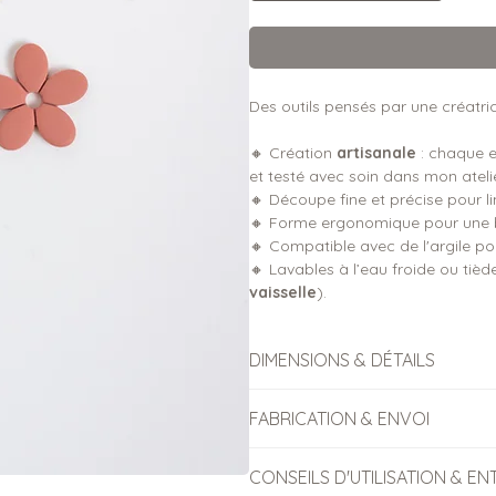
Des outils pensés par une créatrice
🔸 Création
artisanale
: chaque e
et testé avec soin dans mon atelie
🔸 Découpe fine et précise pour l
🔸 Forme ergonomique pour une b
🔸 Compatible avec de l'argile pol
🔸 Lavables à l’eau froide ou tièd
vaisselle
).
DIMENSIONS & DÉTAILS
FABRICATION & ENVOI
Dimensions de la pièce découpé
CONSEILS D'UTILISATION & EN
Diamètre extérieur : 2.5cm
Toutes les commandes d'empor