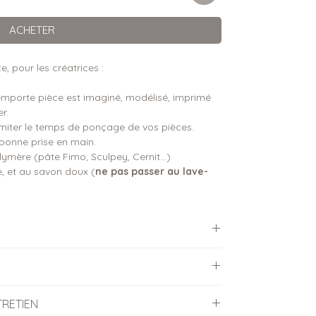
ACHETER
, pour les créatrices :
mporte pièce est imaginé, modélisé, imprimé
r.
imiter le temps de ponçage de vos pièces.
onne prise en main.
ymère (pâte Fimo, Sculpey, Cernit...)
e, et au savon doux (
ne pas passer au lave-
e :
TRETIEN
te-pièces sont imprimées au moment de la