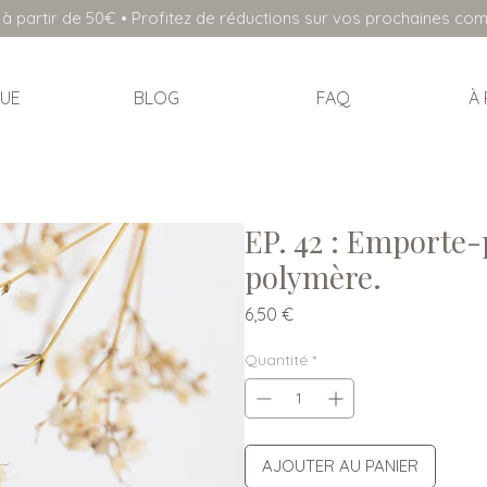
à partir de 50€ • Profitez de réductions sur vos prochaines c
UE
BLOG
FAQ
À
EP. 42 : Emporte-
polymère.
Prix
6,50 €
Quantité
*
AJOUTER AU PANIER