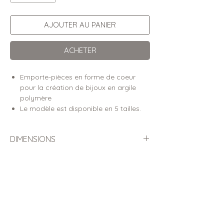
AJOUTER AU PANIER
ACHETER
Emporte-pièces en forme de coeur
pour la création de bijoux en argile
polymère
Le modèle est disponible en 5 tailles.
DIMENSIONS
Dimensions des pièces découpées
DÉTAILS
(hauteur x largeur)
Emporte-pièces conçus pour la
FABRICATION & ENVOI
Taille 1 :
1.4cm (h) x 1.2cm (l)
découpe de l’argile polymère
Taille 2 :
1.9cm (h) x 1.6cm (l)
Toutes les commandes d'emporte-
CONSEILS D'UTILISATION &
Découpe nette et précise pour faciliter