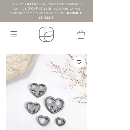
OFFERTE
Livraison
en France métropolitaine
à
partir de 50€ • Profitez de réductions sur vos
PROGRAMME DE
prochaines commandes avec le
FIDÉLITÉ