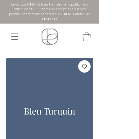
OFFERTE
Livraison
en France métropolitaine
à
partir de 50€ • Profitez de réductions sur vos
PROGRAMME DE
prochaines commandes avec le
FIDÉLITÉ